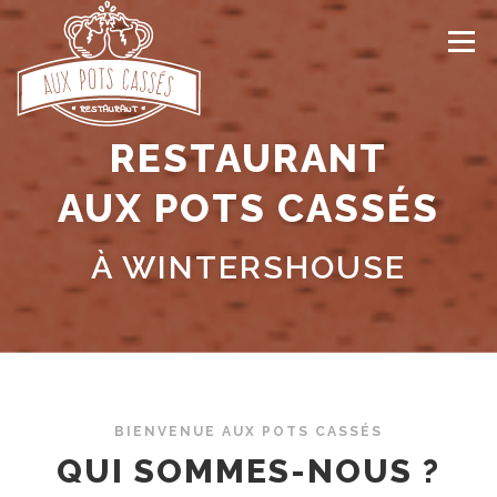
Aller
au
Menu
contenu
RESTAURANT
ACCUEIL
À PROPOS
PLATS DU JOUR
AUX POTS CASSÉS
LA CARTE
PLATS À LA CARTE À MIDI
À WINTERSHOUSE
À EMPORTER
IDÉE CADEAUX…
CONTACT
BIENVENUE AUX POTS CASSÉS
QUI SOMMES-NOUS ?