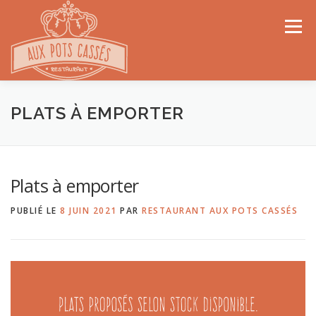
Aller
au
Menu
contenu
ACCUEIL
À PROPOS
PLATS DU JOUR
PLATS À EMPORTER
LA CARTE
PLATS À LA CARTE À MIDI
Plats à emporter
PUBLIÉ LE
8 JUIN 2021
PAR
RESTAURANT AUX POTS CASSÉS
À EMPORTER
IDÉE CADEAUX…
CONTACT